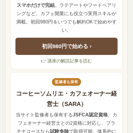
スマホだけで完結
。ラテアートやフードペアリ
ングなど、カフェ開業にも役立つ実用スキルが
満載。初回980円＆いつでも解約OKで始めやす
い。
初回980円で始める ›
👉 講座の解説記事を読む
監修者も保有
コーヒーソムリエ・カフェオーナー経
営士（SARA）
当サイト監修者も保有する
JSFCA認定資格
。カ
フェオーナー経営士との2資格に対応し、プラ
チナコースなら
試験免除
で取得可能。体系的に