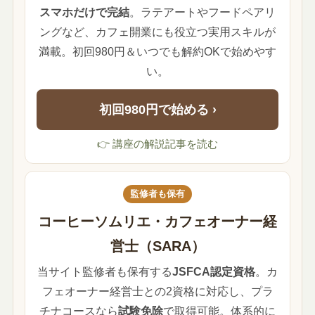
スマホだけで完結
。ラテアートやフードペアリ
ングなど、カフェ開業にも役立つ実用スキルが
満載。初回980円＆いつでも解約OKで始めやす
い。
初回980円で始める ›
👉 講座の解説記事を読む
監修者も保有
コーヒーソムリエ・カフェオーナー経
営士（SARA）
当サイト監修者も保有する
JSFCA認定資格
。カ
フェオーナー経営士との2資格に対応し、プラ
チナコースなら
試験免除
で取得可能。体系的に