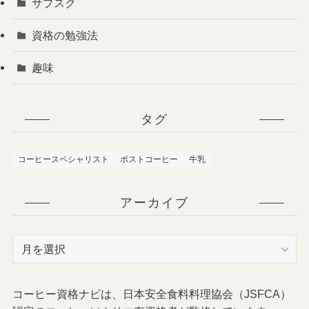
サブスク
資格の勉強法
趣味
タグ
コーヒースペシャリスト
ポストコーヒー
牛乳
アーカイブ
ア
ー
カ
イ
コーヒー資格ナビは、日本安全食料料理協会（JSFCA）