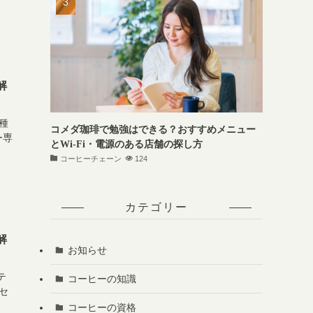
解
種
コメダ珈琲で勉強はできる？おすすめメニュー
ー専
とWi-Fi・電源のある店舗の探し方
コーヒーチェーン
124
カテゴリー
解
お知らせ
テ
コーヒーの知識
セ
コーヒーの資格