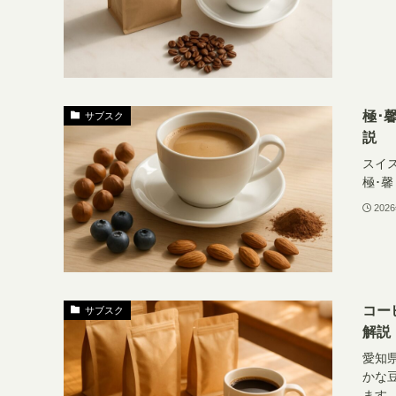
極･
サブスク
説
スイ
極･
202
コー
サブスク
解説
愛知
かな
ます