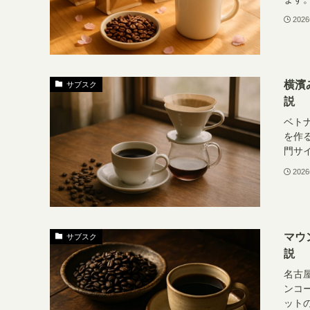
202
横濱
サブスク
説
ベト
を作
門サ
202
マウ
サブスク
説
名古
ンコ
ット