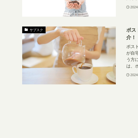
202
ポス
サブスク
介！
ポスト
が自
う方
は、ポ
202