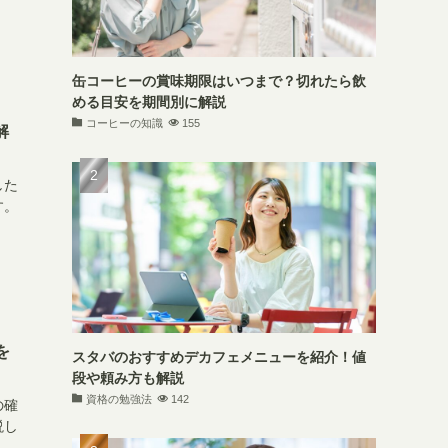
缶コーヒーの賞味期限はいつまで？切れたら飲
める目安を期間別に解説
コーヒーの知識
155
解
した
す。
を
スタバのおすすめデカフェメニューを紹介！値
段や頼み方も解説
資格の勉強法
142
の確
説し