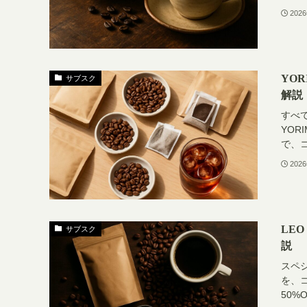
202
YO
サブスク
解説
すべ
YOR
で、
202
LEO
サブスク
説
スペシ
を、
50%