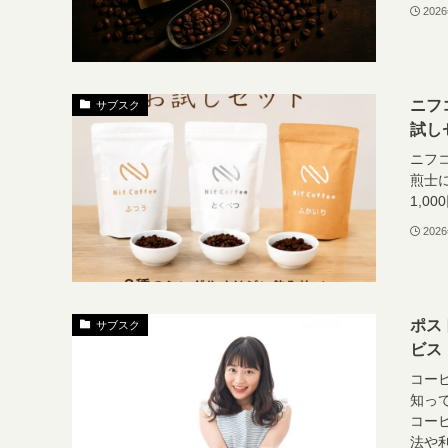
202
ニフ
サブスク
試し
ニフコ
煎士
1,0
202
ポス
サブスク
ビス
コー
知っ
コー
法や利