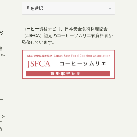
ア
ー
カ
イ
コーヒー資格ナビは、日本安全食料料理協会
ブ
お
（JSFCA）認定のコーヒーソムリエ有資格者が
監修しています。
焙
無料
ー
」を
に
方